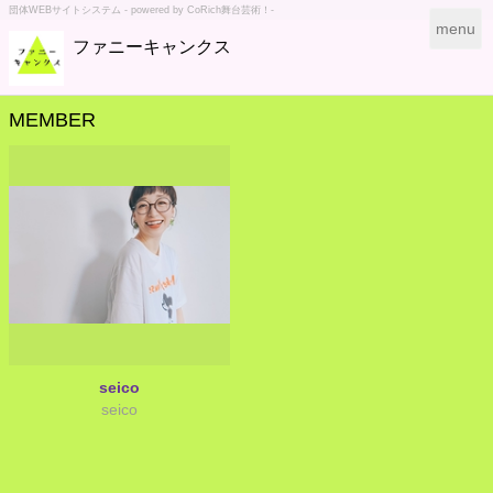
団体WEBサイトシステム - powered by
CoRich舞台芸術！-
T
menu
ファニーキャンクス
o
g
g
l
MEMBER
e
n
a
v
i
g
a
t
i
o
n
seico
seico