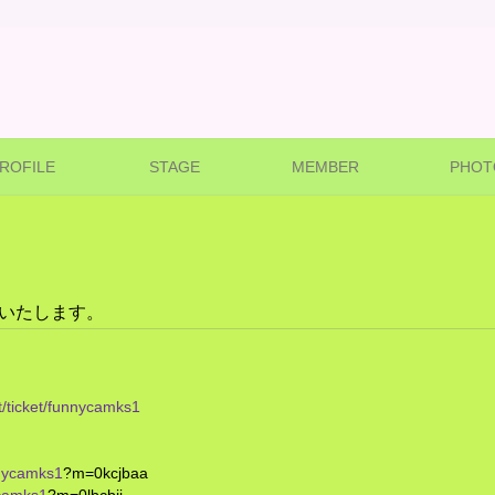
ROFILE
STAGE
MEMBER
PHOT
始いたします。
t/ticket/funnycamks1
nnycamks1
?m=0kcjbaa