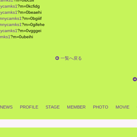
ycamks1
?m=0lbcbii
nnycamks1
?m=0kcfidg
nnycamks1
?m=0beaehi
/funnycamks1
?m=0bgiiif
/funnycamks1
?m=0gifehe
nnycamks1
?m=0vgggei
camks1
?m=0ubeihi
一覧へ戻る
NEWS
PROFILE
STAGE
MEMBER
PHOTO
MOVIE