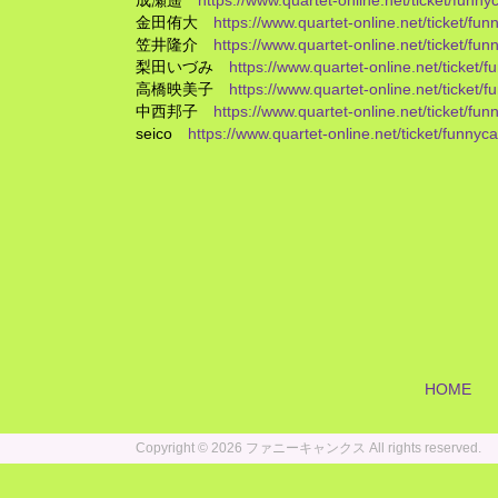
成瀬遥
https://www.quartet-online.net/ticket/funn
金田侑大
https://www.quartet-online.net/ticket/fu
笠井隆介
https://www.quartet-online.net/ticket/fu
梨田いづみ
https://www.quartet-online.net/ticket
高橋映美子
https://www.quartet-online.net/ticket
中西邦子
https://www.quartet-online.net/ticket/fu
seico
https://www.quartet-online.net/ticket/funny
HOME
Copyright ©
2026 ファニーキャンクス All rights reserved.